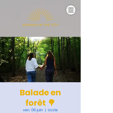
Balade en
forêt 🌳
ven. 06 juin
  |  
Uccle