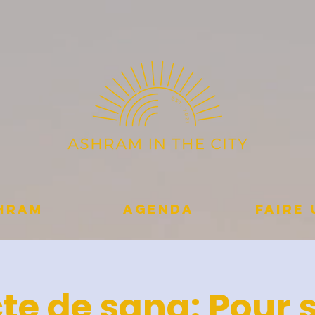
shram
Agenda
Faire
cte de sang: Pour 