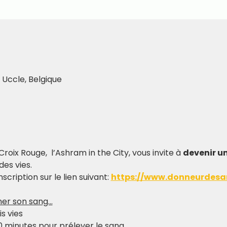
 Uccle, Belgique
roix Rouge,  l’Ashram in the City, vous invite à 
devenir u
des vies.
scription sur le lien suivant: 
https://www.donneurdesan
er son sang...
s vies
0 minutes pour prélever le sang