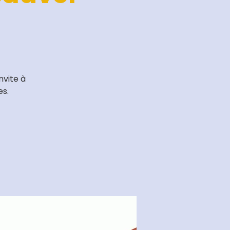
nvite à
es.