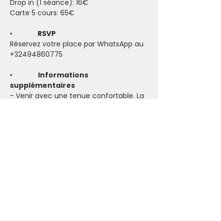
Drop in (1 séance): 16€
Carte 5 cours: 65€
•            
 RSVP
Réservez votre place par WhatsApp au 
+32494860775
•             
Informations 
supplémentaires
- Venir avec une tenue confortable. La 
pièce peut être froide (prévoir un pull 
et des chaussettes) mais la pratique 
peut vite faire monter la température.
- Prendre son tapis de yoga (si vous 
n'avez pas le vôtre, certains sont 
disponibles à l'Ashram)
- Accessible pour tous les niveaux. Des 
modifications pour s’adapter aux 
capacités individuelles seront 
proposées.
- Emmenez toutes vos bonne énergies