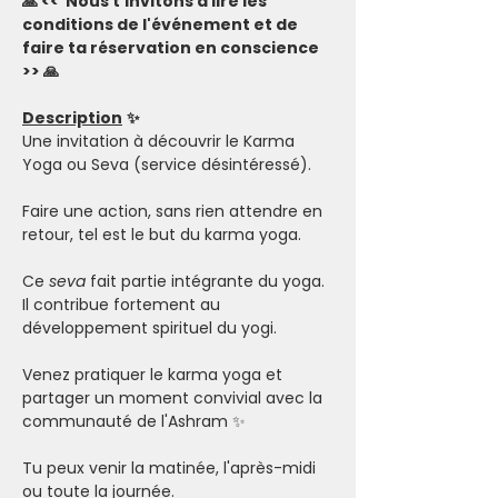
🙏 <<  Nous t'invitons à lire les 
conditions de l'événement et de 
faire ta réservation en conscience 
>> 🙏
Description
✨
Une invitation à découvrir le Karma 
Yoga ou Seva (service désintéressé). 
Faire une action, sans rien attendre en 
retour, tel est le but du karma yoga. 
Ce 
seva
 fait partie intégrante du yoga. 
Il contribue fortement au 
développement spirituel du yogi. 
Venez pratiquer le karma yoga et 
partager un moment convivial avec la 
communauté de l'Ashram ✨
Tu peux venir la matinée, l'après-midi 
ou toute la journée. 