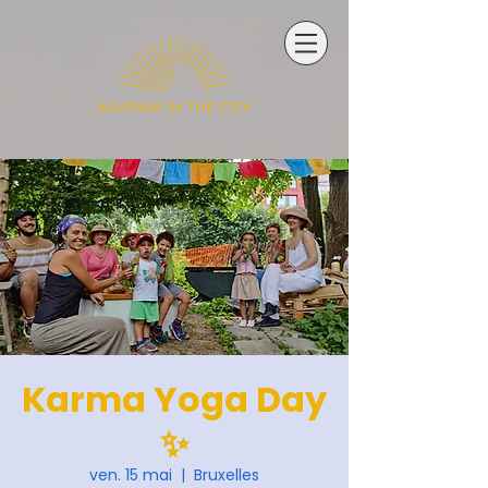
Karma Yoga Day
✨
ven. 15 mai
  |  
Bruxelles