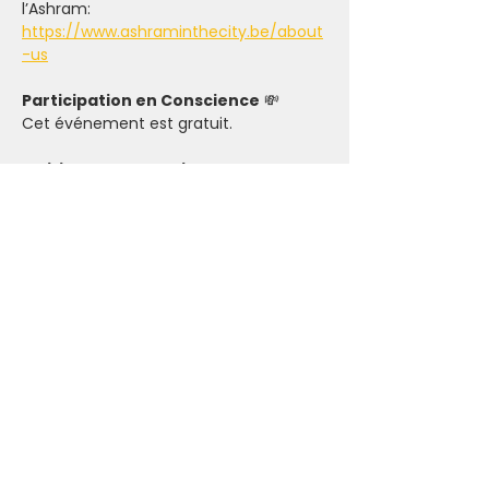
l’Ashram: 
https://www.ashraminthecity.be/about
-us
Participation en Conscience
 💸
Cet événement est gratuit.
Politique d’annulation & 
L’importance d’Honorer son 
Engagement 🤝
Par respect des intervenant(e)s et des 
participant(e)s en liste d’attente, nous 
t'invitons à réserver tes activités en 
conscience. Lorsque tu t'inscris, que ce 
soit pour les événements payants ou 
sur donation, tu engages à faire un 
maximum pour honorer ton 
engagement.
Dans le cas où il n'y a pas assez de 
participant(e)s pour maintenir un 