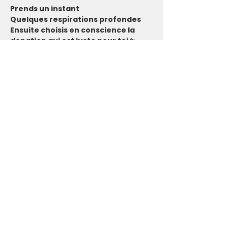
Prends un instant
Quelques respirations profondes
Ensuite choisis en conscience la 
donation qui est juste pour toi ✨
Suggestions
Participation de Base ✨ 
Entre 100€  et 200€
C'est le prix que nous estimons juste 
pour que l'Ashram et ses 
intervenant.e.s puissent rentrer dans 
leurs frais.
Participation de Soutien 💫 
Plus de 200€  
Tu es dans une situation financière 
confortable. Tu as envie de soutenir 
l’Ashram, ses intervenant(e)s, et 
permettre aux personnes en situation 
plus compliquée de participer.​