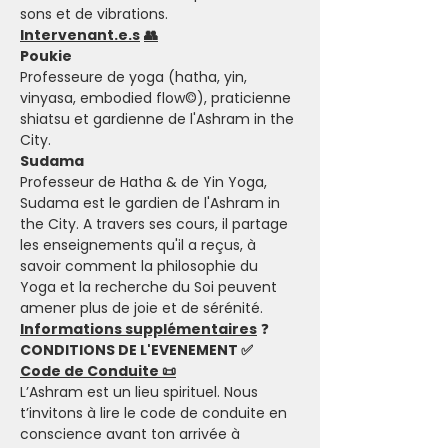
sons et de vibrations.
Intervenant.e.s
👥
Poukie
Professeure de yoga (hatha, yin, 
vinyasa, embodied flow©), praticienne 
shiatsu et gardienne de l'Ashram in the 
City.
Sudama
Professeur de Hatha & de Yin Yoga, 
Sudama est le gardien de l'Ashram in 
the City. A travers ses cours, il partage 
les enseignements qu'il a reçus, à 
savoir comment la philosophie du 
Yoga et la recherche du Soi peuvent 
amener plus de joie et de sérénité.
Informations supplémentaires
 ❓
CONDITIONS DE L'EVENEMENT ✅
Code de Conduite 📜
L’Ashram est un lieu spirituel. Nous 
t’invitons à lire le code de conduite en 
conscience avant ton arrivée à 