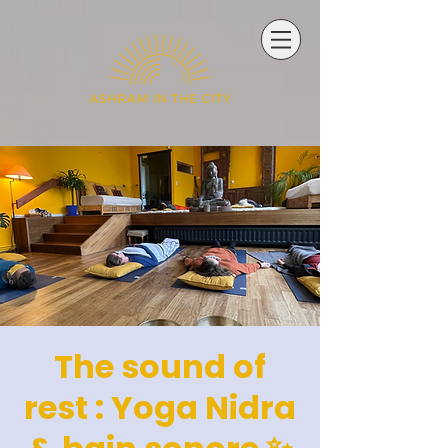
The sound of
rest : Yoga Nidra