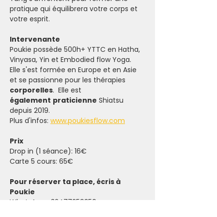
pratique qui équilibrera votre corps et 
votre esprit.
Intervenante
Poukie possède 500h+ YTTC en Hatha, 
Vinyasa, Yin et Embodied flow Yoga. 
Elle s'est formée en Europe et en Asie 
et se passionne pour les thérapies 
corporelles
.  Elle est 
également
praticienne
 Shiatsu 
depuis 2019. 
Plus d'infos: 
www.poukiesflow.com
Prix
Drop in (1 séance): 16€
Carte 5 cours: 65€ 
Pour réserver ta place, écris à 
Poukie
WhatsApp +32477259350