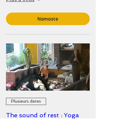
Namaste
Plusieurs dates
The sound of rest : Yoga
Nidra & bain sonore ✨
dim. 30 août