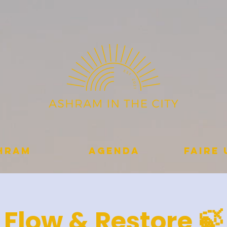
shram
Agenda
Faire
Flow & Restore 🍃