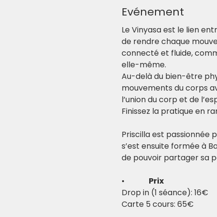
Evénement
Le Vinyasa est le lien en
de rendre chaque mouveme
connecté et fluide, comme
elle-même.
Au-delà du bien-être phy
mouvements du corps avec
l’union du corp et de l’esp
Finissez la pratique en r
Priscilla est passionnée p
s’est ensuite formée à Ba
de pouvoir partager sa p
•           
  Prix
Drop in (1 séance): 16€
Carte 5 cours: 65€