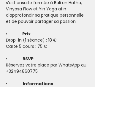
s’est ensuite formée à Bali en Hatha, 
Vinyasa Flow et Yin Yoga afin 
d'approfondir sa pratique personnelle 
et de pouvoir partager sa passion.
•           
  Prix
Drop-in (1 séance) : 18 €
Carte 5 cours : 75 €
•            
 RSVP
Réservez votre place par WhatsApp au 
+32494860775
•             
Informations 
supplémentaires
- Venir avec une tenue confortable. La 
pièce peut être froide (prévoir un pull 
et des chaussettes) mais la pratique 
peut vite faire monter la température.
- Prendre son tapis de yoga (si vous 
n'avez pas le vôtre, certains sont 