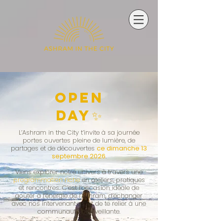
Open
day✨
L’Ashram in the City t’invite à sa
journée
portes ouvertes pleine de lumière, de
partages et de découvertes
ce dimanche 13
septembre 2026
.
Viens explorer notre univers à travers une
programmation riche
en ateliers, pratiques
et rencontres. C’est l’occasion idéale de
goûter à l’énergie de l’Ashram, d’échanger
avec nos intervenant·e·s, et de te relier à une
communauté bienveillante.