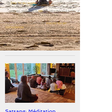
🕕
Dès 7h du matin
, la journée s’ouvre avec
une méditation au lever du soleil. La dernière
activité démarre à
18h
–
viens quand tu
veux, repars quand tu veux.
Consulte l’agenda et
inscris-toi en
conscience
aux activités qui résonnent avec
ton chemin. On a hâte de t’y retrouver !
Satsang: Méditation,