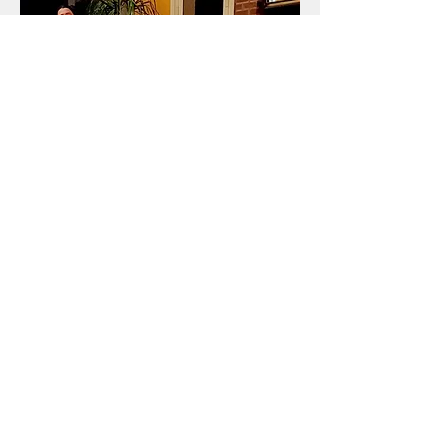
Kirtan: Le Chant du Coeur
✨
dim. 13 sept.
Plus d'infos
Namaste