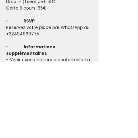
Drop in (1 séance): 16€
Carte 5 cours: 65€
•            
 RSVP
Réservez votre place par WhatsApp au 
+32494860775
•             
Informations 
supplémentaires
- Venir avec une tenue confortable. La 
pièce peut être froide (prévoir un pull 
et des chaussettes) mais la pratique 
peut vite faire monter la température.
- Prendre son tapis de yoga (si vous 
n'avez pas le vôtre, certains sont 
disponibles à l'Ashram)
- Accessible pour tous les niveaux. Des 
modifications pour s’adapter aux 
capacités individuelles seront 
proposées.
- Emmenez toutes vos bonne énergies