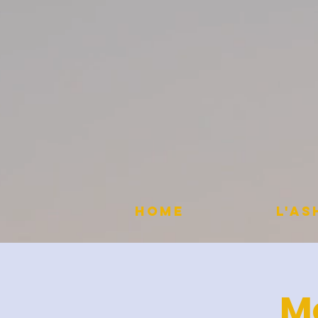
HOME
L'A
M