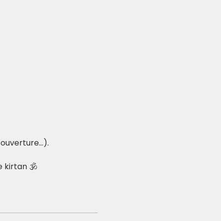
uverture...).
 kirtan 🕉