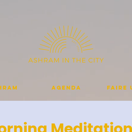
shram
Agenda
Faire
orning Meditation