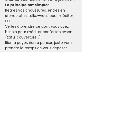
Le principe est simple:
Retirez vos chaussures, entrez en 
silence et installez-vous pour méditer 
🧘🏽‍♂️
Veillez à prendre ce dont vous avez 
besoin pour méditer confortablement 
(zafu, couverture...).
Rien à payer, rien à penser, juste venir 
prendre le temps de vous déposer.
Après 20 minutes de méditation 
silencieuse, nous unirons nos voix pour 
un chant de kirtan 🕉
Mentions légales
Politique en matière de cookies
Politique de confidentialité