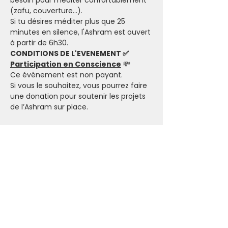
besoin pour méditer confortablement 
(zafu, couverture...).
Si tu désires méditer plus que 25 
minutes en silence, l'Ashram est ouvert 
à partir de 6h30.
CONDITIONS DE L'EVENEMENT ✅
Participation en Conscience
 💸
Ce événement est non payant.
Si vous le souhaitez, vous pourrez faire 
une donation pour soutenir les projets 
de l’Ashram sur place.
Billets
Vente expirée
Type de billet
Je participe
Prix