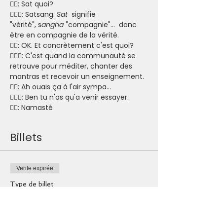
🧘‍♀️: Sat quoi?
🧘🏾‍♂️: Satsang. 
Sat
  signifie 
"vérité", s
angha
 "compagnie"...  donc 
être en compagnie de la vérité. 
🧘‍♀️: OK. Et concrètement c'est quoi? 
🧘🏾‍♂️: C'est quand la communauté se 
retrouve pour méditer, chanter des 
mantras et recevoir un enseignement. 
🧘‍♀️: Ah ouais ça à l'air sympa...  
🧘🏾‍♂️: Ben tu n'as qu'a venir essayer.  
🧘‍♀️: Namasté 
Billets
Vente expirée
Type de billet
Je participe
Prix