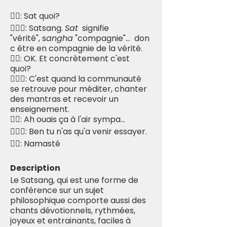
🧘‍♀️: Sat quoi?
🧘🏾‍♂️: Satsang.
Sat
signifie
"vérité", s
angha
"compagnie"... don
c être en compagnie de la vérité.
🧘‍♀️: OK. Et concrètement c'est
quoi?
🧘🏾‍♂️: C'est quand la communauté
se retrouve pour méditer, chanter
des mantras et recevoir un
enseignement.
🧘‍♀️: Ah ouais ça à l'air sympa...
🧘🏾‍♂️: Ben tu n'as qu'a venir essayer.
🧘‍♀️: Namasté
Description
Le Satsang, qui est une forme de
conférence sur un sujet
philosophique comporte aussi des
chants dévotionnels, rythmées,
joyeux et entrainants, faciles à