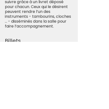
suivre grâce à un livret déposé
pour chacun. Ceux qui le désirent
peuvent rendre l’un des
instruments - tambourins, cloches
… - disséminés dans la salle pour
faire l’accompagnement.
Billets
Vente expirée
Type de billet
Donation Libre
Prix
0,00 €