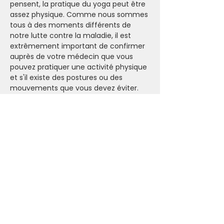
pensent, la pratique du yoga peut être 
assez physique. Comme nous sommes 
tous à des moments différents de 
notre lutte contre la maladie, il est 
extrêmement important de confirmer 
auprès de votre médecin que vous 
pouvez pratiquer une activité physique 
et s'il existe des postures ou des 
mouvements que vous devez éviter.
- Prendre son tapis de yoga (sinon on 
en a à l'Ashram).
- Venir avec une tenue confortable et 
un bon soutien de sport (si 
nécessaire). La pièce peut être froide 
(prévoir un pull et des chaussettes) 
mais la pratique peut vite faire monter 
la température.
- Emmenez toutes vos bonne énergies
.