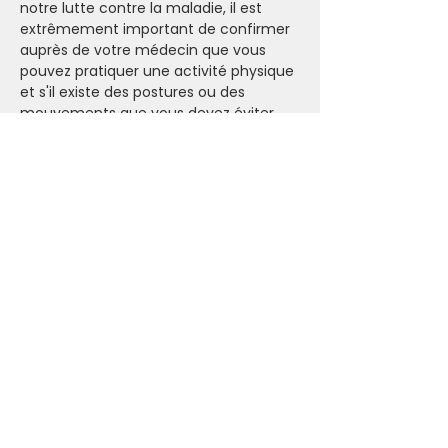
notre lutte contre la maladie, il est 
extrêmement important de confirmer 
auprès de votre médecin que vous 
pouvez pratiquer une activité physique 
et s'il existe des postures ou des 
mouvements que vous devez éviter.
- Prendre son tapis de yoga (sinon on 
en a à l'Ashram).
- Venir avec une tenue confortable et 
un bon soutien de sport (si 
nécessaire). La pièce peut être froide 
(prévoir un pull et des chaussettes) 
mais la pratique peut vite faire monter 
la température.
- Emmenez toutes vos bonne énergies
Mentions légales