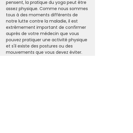
pensent, la pratique du yoga peut être 
assez physique. Comme nous sommes 
tous à des moments différents de 
notre lutte contre la maladie, il est 
extrêmement important de confirmer 
auprès de votre médecin que vous 
pouvez pratiquer une activité physique 
et s'il existe des postures ou des 
mouvements que vous devez éviter.
- Prendre son tapis de yoga (sinon on 
en a à l'Ashram).
- Venir avec une tenue confortable et 
un bon soutien de sport (si 
nécessaire). La pièce peut être froide 
(prévoir un pull et des chaussettes) 
mais la pratique peut vite faire monter 
la température.
- Emmenez toutes vos bonne énergies
.