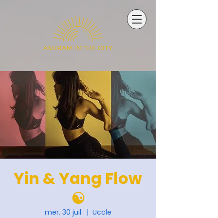
Yin & Yang Flow
☯️
mer. 30 juil.
  |  
Uccle