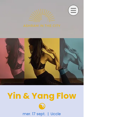
Yin & Yang Flow
☯️
mer. 17 sept.
  |  
Uccle