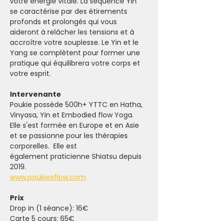
votre énergie vitale. La séquence Yin 
se caractérise par des étirements 
profonds et prolongés qui vous 
aideront à relâcher les tensions et à 
accroître votre souplesse. Le Yin et le 
Yang se complètent pour former une 
pratique qui équilibrera votre corps et 
votre esprit.
Intervenante
Poukie possède 500h+ YTTC en Hatha, 
Vinyasa, Yin et Embodied flow Yoga. 
Elle s'est formée en Europe et en Asie 
et se passionne pour les thérapies 
corporelles.  Elle est 
également praticienne Shiatsu depuis 
2019.
www.poukiesflow.com
Prix
Drop in (1 séance): 16€
Carte 5 cours: 65€ 