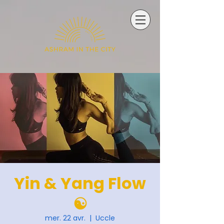
Yin & Yang Flow
☯️
mer. 22 avr.
  |  
Uccle