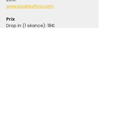
www.poukiesflow.com
Prix
Drop in (1 séance): 18€
Carte 5 cours: 75€ 
RSVP
WhatsApp Poukie +32477259350
Infos supplémentaires
- Nous avons des tapis à l'Ashram, 
mais sens toi libre de venir avec le tien
- Accessible à tous les niveaux
Mentions légales
Politique en matière de cookies