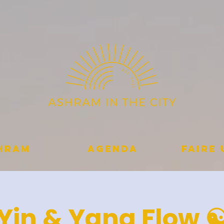
shram
Agenda
Faire
Yin & Yang Flow ☯