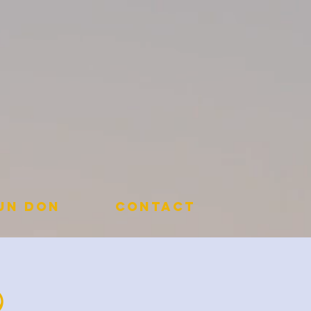
 un don
Contact
️