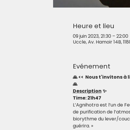
Heure et lieu
09 juin 2023, 21:30 – 22:00
Uccle, Av. Hamoir 14B, 118
Evénement
🙏 <<  Nous t'invitons à
🙏
Description
✨
Time: 21h47
L’Agnihotra est l’un de 
de purification de l’atm
biorythme du lever/couche
guérira. »