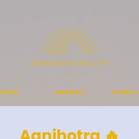
shram
Agenda
Faire
Agnihotra 🔥