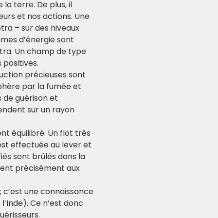
 terre. De plus, il 
rs et nos actions. Une 
tra – sur des niveaux 
rmes d’énergie sont 
otra. Un champ de type 
 positives.
ruction précieuses sont 
phère par la fumée et 
 de guérison et 
endent sur un rayon 
 équilibré. Un flot très 
st effectuée au lever et 
és sont brûlés dans la 
dent précisément aux 
; c’est une connaissance 
l’Inde). Ce n’est donc 
uérisseurs.