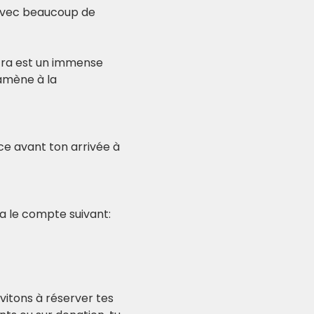
s avec beaucoup de 
otra est un immense 
amène à la 
nce avant ton arrivée à 
ia le compte suivant:
itons à réserver tes 