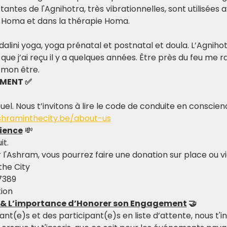
stantes de l'Agnihotra, très vibrationnelles, sont utilisée
e Homa et dans la thérapie Homa.
ndalini yoga, yoga prénatal et postnatal et doula. L’Agnih
ue j’ai reçu il y a quelques années. Être près du feu me r
 mon être.
EMENT ✅
tuel. Nous t’invitons à lire le code de conduite en conscie
shraminthecity.be/about-us
ience
 💸
it.
r l'Ashram, vous pourrez faire une donation sur place ou v
the City
 7389
ion
n & L’importance d’Honorer son Engagement
 🤝
t(e)s et des participant(e)s en liste d’attente, nous t'inv