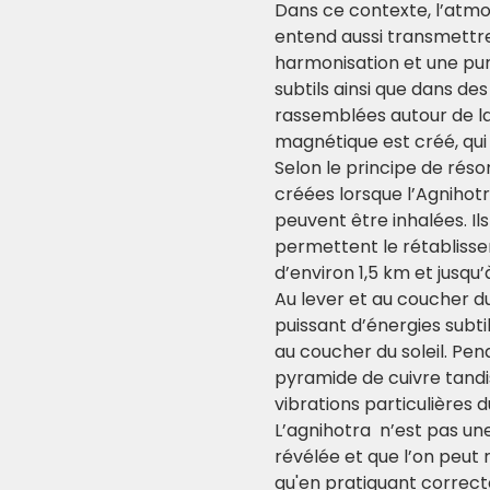
Dans ce contexte, l’atmos
entend aussi transmettre
harmonisation et une purif
subtils ainsi que dans d
rassemblées autour de la
magnétique est créé, qui 
Selon le principe de réso
créées lorsque l’Agnihot
peuvent être inhalées. Il
permettent le rétablissem
d’environ 1,5 km et jusqu’
Au lever et au coucher du 
puissant d’énergies subti
au coucher du soleil. Pen
pyramide de cuivre tand
vibrations particulières d
L’agnihotra  n’est pas u
révélée et que l’on peut 
qu'en pratiquant correct