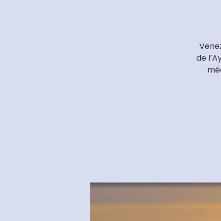
Venez
de l’A
méd