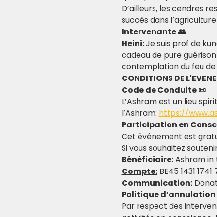
D’ailleurs, les cendres re
succès dans l’agricultur
Intervenante
👥
Heini: 
Je suis prof de ku
cadeau de pure guérison q
contemplation du feu de
CONDITIONS DE L'EVEN
Code de Conduite 📜
L’Ashram est un lieu spiri
l’Ashram: 
https://www.a
Participation en Consc
Cet événement est gratu
Si vous souhaitez souteni
Bénéficiaire:
 Ashram in 
Compte:
 BE45 1431 1741
Communication:
 Donat
Politique d’annulatio
Par respect des intervenan