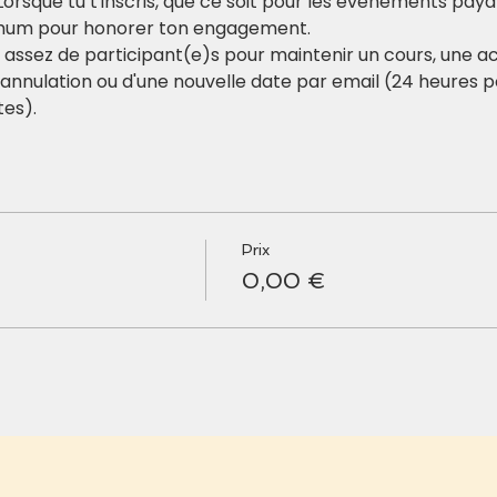
Lorsque tu t'inscris, que ce soit pour les événements paya
imum pour honorer ton engagement.
s assez de participant(e)s pour maintenir un cours, une act
l'annulation ou d'une nouvelle date par email (24 heures 
tes).
Prix
0,00 €