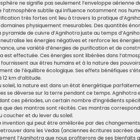
phère ne signifie pas seulement l’enveloppe aérienne de la
 l’atmosphère subtile qui influence notamment nos humeu
ication très fortes ont lieu à travers la pratique d’Agniho
es domaines physiquement mesurables. Des quantités éno
 pyramide de cuivre d’Agnihotra juste au temps d’Agnih
neutralise les énergies négatives et renforce les énergies
nance, une variété d’énergies de purification et de const
ra est effectuée. Ces énergies sont libérées dans l’atmos
s fournissent aux êtres humains et à la nature des pouvoirs
ent de l’équilibre écologique. Ses effets bénéfiques s’ét
à 12 km d’altitude.
soleil, la nature est dans un état énergétique parfaitement
les se déverse sur la terre pendant ce temps. Agnihotra e
dant ces périodes, un certain nombre d’ingrédients spécifi
is que des mantras sont récités. Ces mantras correspon
u coucher et du lever du soleil.
ne invention qui peut être améliorée par des changements
retrouver dans les Vedas (anciennes écritures sacrées de 
ement l’Agnihotra que nous profiterons de ses bienfaits g