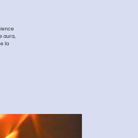
cience
e aura,
e la