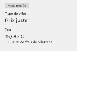
Vente expirée
Type de billet
Prix juste
Prix
15,00 €
+ 0,38 € de frais de billetterie
Vente expirée
Type de billet
Etudiants, karma yogis
Prix
12,00 €
+ 0,30 € de frais de billetterie