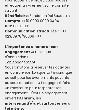
Pour soutenir ce projet, vous pouvez 
effectuer un virement sur le compte 
suivant: 
Bénéficiaire:
 Fondation Roi Baudouin
Compte:
 BE10 0000 0000 0404
BIC:
 GEBABEBB
Communication structurée :
  +++ 
623/3978/90069 +++
L’importance d’honorer son 
engagement 🤝 
(Politique 
d'annulation)
Ton engagement
Nous t'invitons à réserver tes activités 
en conscience. Lorsque tu t'inscris, que 
ce soit pour les événements payants 
ou sous donation, tu t'engages à faire 
un maximum pour respecter ton 
engagement. C'est un engagement 
envers
 l'Ashram, les 
intervenant(e)s et surtout envers 
toi même.