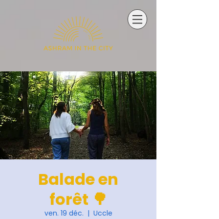
Balade en
forêt 🌳
ven. 19 déc.
  |  
Uccle