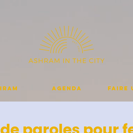
shram
Agenda
Faire
 de paroles pour