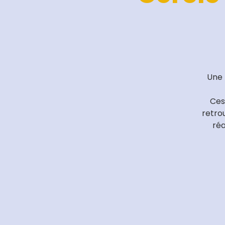
Une 
Ces
retro
réa