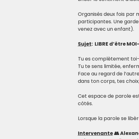
Organisés deux fois par m
participantes. Une garde 
venez avec un enfant).
Sujet
:  LIBRE d’être M
Tu es complètement to
Tu te sens limitée, enfer
Face au regard de l’autre,
dans ton corps, tes choi
Cet espace de parole est
côtés.
Lorsque la parole se libèr
Intervenante
👥 Alexa