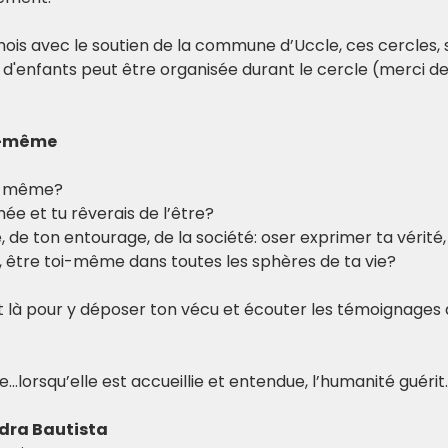
ois avec le soutien de la commune d’Uccle, ces cercles, s
d'enfants peut être organisée durant le cercle (merci de n
OI-même
i-même? 
mée et tu rêverais de l’être?
 de ton entourage, de la société: oser exprimer ta vérité, t
x, être toi-même dans toutes les sphères de ta vie?
 là pour y déposer ton vécu et écouter les témoignages
e…lorsqu’elle est accueillie et entendue, l’humanité guérit.
ndra Bautista