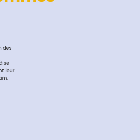
n des
à se
t leur
ram.