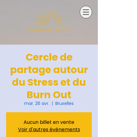
Cercle de
partage autour
du Stress et du
Burn Out
mar. 26 avr.
  |  
Bruxelles
Aucun billet en vente
Voir d'autres événements