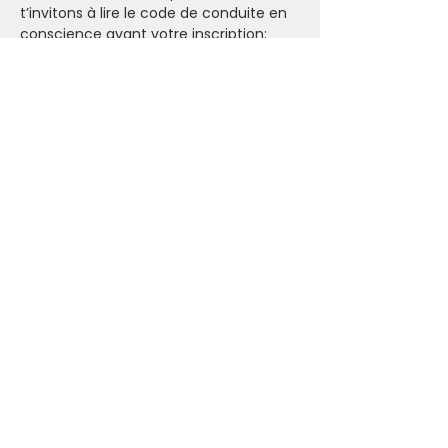
t’invitons à lire le code de conduite en 
conscience avant votre inscription: 
https://www.ashraminthecity.be/about
-us
Billets
Complet
Type de billet
Breathwork
Prix
0,00 €
Vente expirée
Type de billet