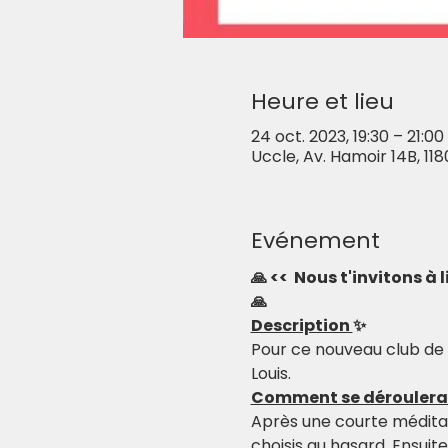
Heure et lieu
24 oct. 2023, 19:30 – 21:00
Uccle, Av. Hamoir 14B, 118
Evénement
🙏 <<  Nous t'invitons à
🙏
Description 
✨
Pour ce nouveau club de 
Louis.
Comment se déroulera l
Après une courte méditati
choisis au hasard. Ensui