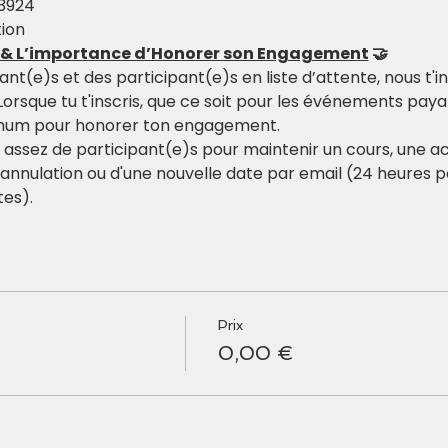
 3924
ion
n & L’importance d’Honorer son Engagement
 🤝
t(e)s et des participant(e)s en liste d’attente, nous t'inv
Lorsque tu t'inscris, que ce soit pour les événements paya
imum pour honorer ton engagement.
s assez de participant(e)s pour maintenir un cours, une act
l'annulation ou d'une nouvelle date par email (24 heures 
tes).
Prix
0,00 €