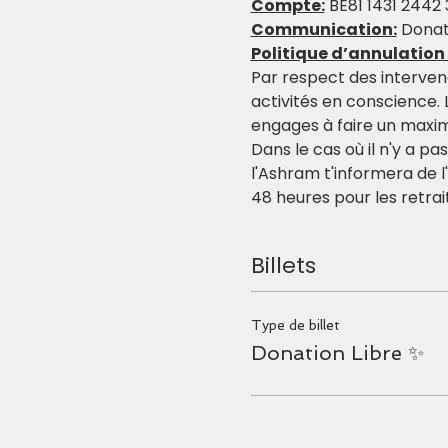
Compte:
 BE81 1431 2442
Communication:
 Donat
Politique d’annulatio
Par respect des intervenan
activités en conscience. 
engages à faire un max
Dans le cas où il n'y a pa
l'Ashram t'informera de 
48 heures pour les retrai
Billets
Type de billet
Donation Libre ✨