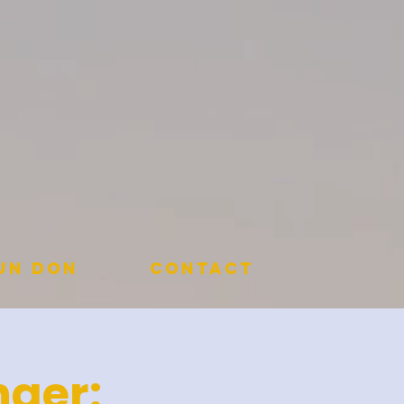
 un don
Contact
nger: