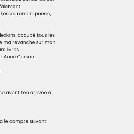
rfaiement.
(essai, roman, poésie, 
exions, occupé tous les 
re ma revanche sur mon 
s livres 
ne Anne Carson.
.
nce avant ton arrivée à 
ia le compte suivant: