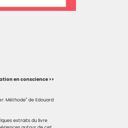
vation en conscience >> 
ger: Méthode" de Edouard 
ues extraits du livre 
périences autour de cet 