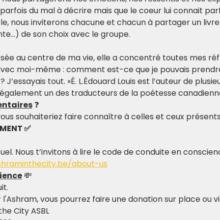
parfois du mal à décrire mais que le coeur lui connait pa
le, nous inviterons chacune et chacun à partager un livre 
te…) de son choix avec le groupe.
sée au centre de ma vie, elle a concentré toutes mes réfl
 avec moi-même : comment est-ce que je pouvais prend
J’essayais tout. »É. L.Édouard Louis est l’auteur de plusieur
t également un des traducteurs de la poétesse canadien
ntaires
 ❓
ous souhaiteriez faire connaître à celles et ceux présents
EMENT ✅
tuel. Nous t’invitons à lire le code de conduite en conscie
shraminthecity.be/about-us
ience
 💸
it.
r l'Ashram, vous pourrez faire une donation sur place ou v
the City ASBL