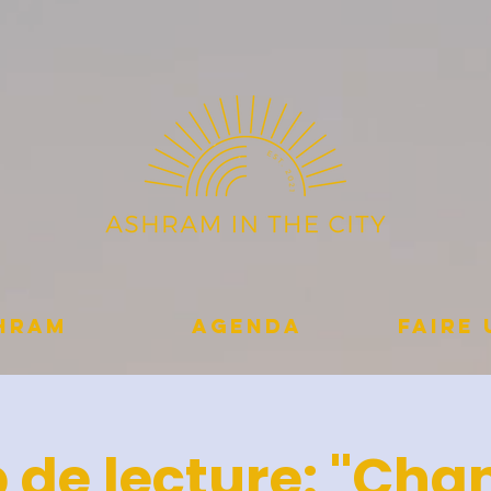
shram
Agenda
Faire
 de lecture: "Cha