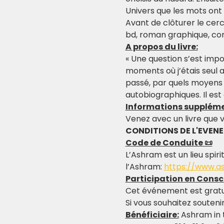
Univers que les mots ont 
Avant de clôturer le cerc
bd, roman graphique, con
A propos du livre:
« Une question s’est impo
moments où j’étais seul
passé, par quels moyens ? 
autobiographiques. Il es
Informations suppléme
Venez avec un livre que v
CONDITIONS DE L'EVEN
Code de Conduite 📜
L’Ashram est un lieu spiri
l’Ashram: 
https://www.a
Participation en Consc
Cet événement est gratu
Si vous souhaitez souteni
Bénéficiaire:
 Ashram in 