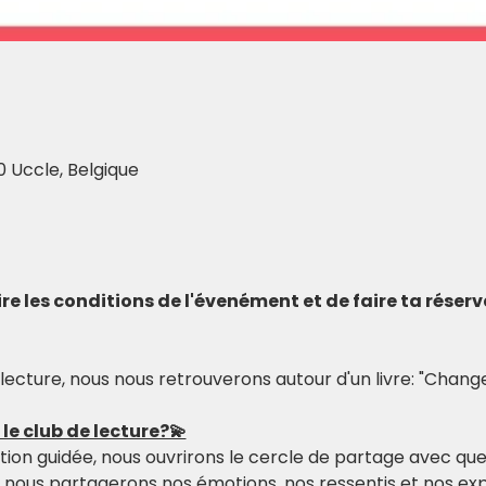
0 Uccle, Belgique
 lire les conditions de l'évenément et de faire ta réser
lecture, nous nous retrouverons autour d'un livre: "Chan
e club de lecture?💫
on guidée, nous ouvrirons le cercle de partage avec quelq
te nous partagerons nos émotions, nos ressentis et nos ex