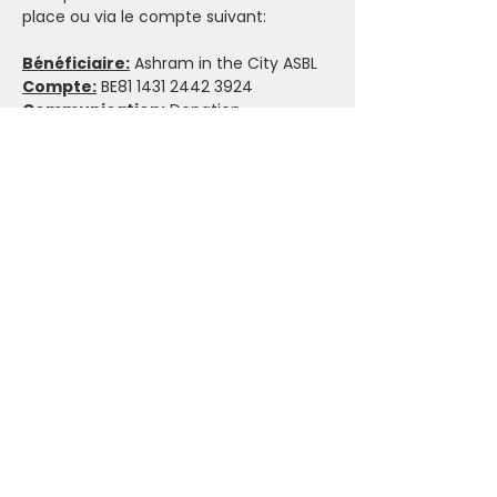
place ou via le compte suivant:
Bénéficiaire:
 Ashram in the City ASBL
Compte:
 BE81 1431 2442 3924
Communication:
 Donation
Politique d’annulation & 
L’importance d’Honorer son 
Engagement
 🤝
Par respect des intervenant(e)s et des 
participant(e)s en liste d’attente, nous 
t'invitons à réserver tes activités en 
conscience. Lorsque tu t'inscris, que ce 
soit pour les événements payants ou 
sur donation, tu engages à faire un 
maximum pour honorer ton 
engagement.
Dans le cas où il n'y a pas assez de 
participant(e)s pour maintenir un 