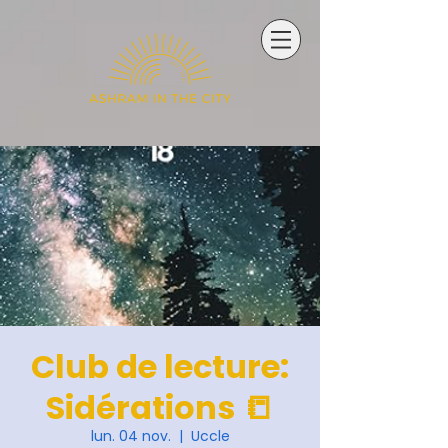
Club de lecture:
Sidérations 📒
lun. 04 nov.
  |  
Uccle