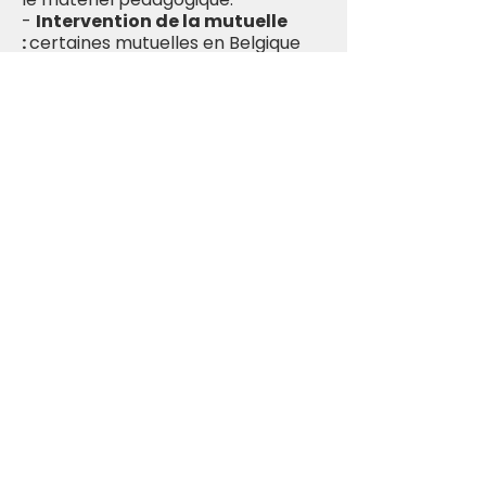
-
Intervention de la mutuelle
:
certaines mutuelles en Belgique
interviennent pour un montant
forfaitaire (par ex,
PartenaMut jusqu'à 80€). Plus
d'infos auprès de votre organisme.
Un problème financier ne doit pas
être un frein à votre engagement
dans cette démarche. Dans ce cas,
n’hésitez pas à me contacter pour
trouver ensemble une solution.
--
Marina Bresciani +32/478/22.61.59
Billets
Vente expirée
Type de billet