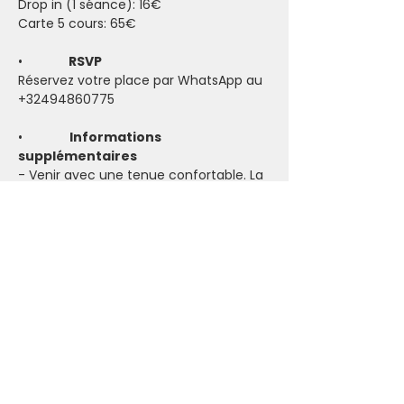
Drop in (1 séance): 16€
Carte 5 cours: 65€
•            
 RSVP
Réservez votre place par WhatsApp au 
+32494860775
•             
Informations 
supplémentaires
- Venir avec une tenue confortable. La 
pièce peut être froide (prévoir un pull 
et des chaussettes) mais la pratique 
peut vite faire monter la température.
- Prendre son tapis de yoga (si vous 
n'avez pas le vôtre, certains sont 
disponibles à l'Ashram)
- Accessible pour tous les niveaux. Des 
modifications pour s’adapter aux 
capacités individuelles seront 
proposées.
- Emmenez toutes vos bonne énergies