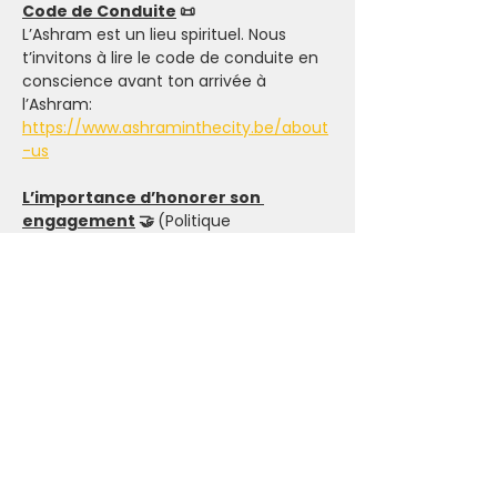
Code de Conduite
 📜
L’Ashram est un lieu spirituel. Nous 
t’invitons à lire le code de conduite en 
conscience avant ton arrivée à 
l’Ashram: 
https://www.ashraminthecity.be/about
-us
L’importance d’honorer son 
engagement
 🤝 
(Politique 
d'annulation)
Ton engagement
Nous t'invitons à réserver tes activités 
en conscience. Lorsque tu t'inscris, que 
ce soit pour les événements payants 
ou sous donation, tu t'engages à faire 
un maximum pour respecter ton 
engagement. C'est un engagement 
envers
 l'Ashram, les intervenant(e)s 
et surtout envers toi même.