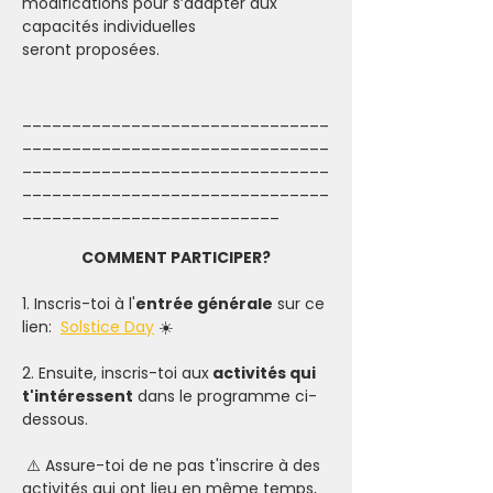
modifications pour s’adapter aux 
capacités individuelles 
seront proposées.
_______________________________
_______________________________
_______________________________
_______________________________
__________________________
COMMENT PARTICIPER?
1. Inscris-toi à l'
entrée générale
 sur ce 
lien:  
Solstice Day
 ☀️
2. Ensuite, inscris-toi aux
 activités qui 
t'intéressent
 dans le programme ci-
dessous. 
 ⚠️ Assure-toi de ne pas t'inscrire à des 
activités qui ont lieu en même temps, 