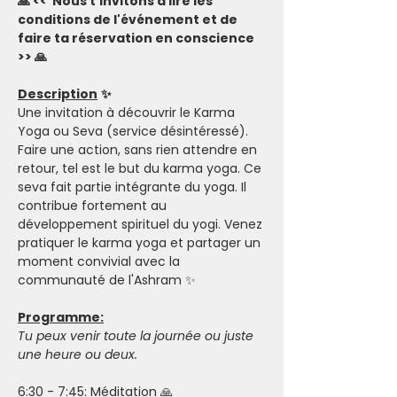
🙏 <<  Nous t'invitons à lire les 
conditions de l'événement et de 
faire ta réservation en conscience 
>> 🙏
Description
✨
Une invitation à découvrir le Karma 
Yoga ou Seva (service désintéressé). 
Faire une action, sans rien attendre en 
retour, tel est le but du karma yoga. Ce 
seva fait partie intégrante du yoga. Il 
contribue fortement au 
développement spirituel du yogi. Venez 
pratiquer le karma yoga et partager un 
moment convivial avec la 
communauté de l'Ashram ✨
Programme:
Tu peux venir toute la journée ou juste 
une heure ou deux.
6:30 - 7:45: Méditation 🙏