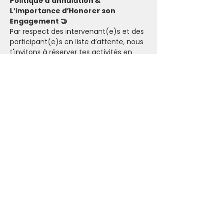
Politique d’annulation & 
L’importance d’Honorer son 
Engagement 🤝
Par respect des intervenant(e)s et des 
participant(e)s en liste d’attente, nous 
t'invitons à réserver tes activités en 
conscience. Lorsque tu t'inscris, que ce 
soit pour les événements payants ou 
sur donation, tu engages à faire un 
maximum pour honorer ton 
engagement.
Dans le cas où il n'y a pas assez de 
participant(e)s pour maintenir un 
cours, une activité ou une retraite, 
l'Ashram t'informera de l'annulation ou 
d'une nouvelle date par email (24 
heures pour les événements et 48 
heures pour les retraites).
Billets