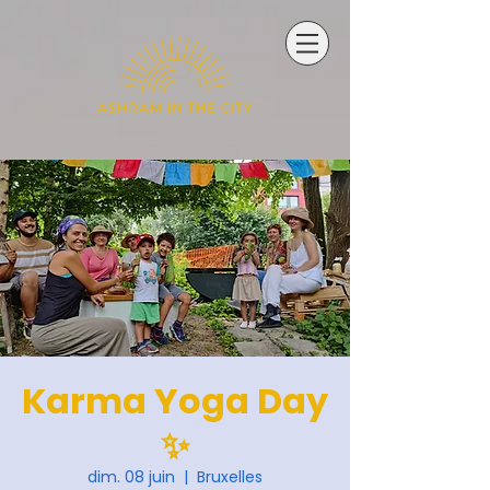
Karma Yoga Day
✨
dim. 08 juin
  |  
Bruxelles