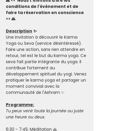
🙏 <<  Nous t'invitons à lire les 
conditions de l'événement et de 
faire ta réservation en conscience 
>> 🙏
Description
✨
Une invitation à découvrir le Karma 
Yoga ou Seva (service désintéressé). 
Faire une action, sans rien attendre en 
retour, tel est le but du karma yoga. Ce 
seva fait partie intégrante du yoga. Il 
contribue fortement au 
développement spirituel du yogi. Venez 
pratiquer le karma yoga et partager un 
moment convivial avec la 
communauté de l'Ashram ✨
Programme:
Tu peux venir toute la journée ou juste 
une heure ou deux.
6:30 - 7:45: Méditation 🙏