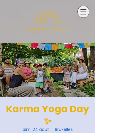
Karma Yoga Day
✨
dim. 24 août
  |  
Bruxelles