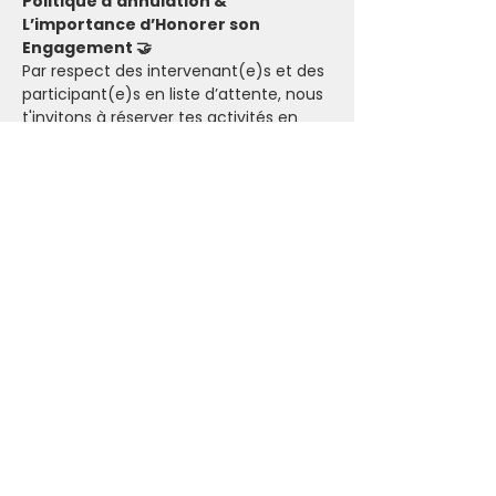
Politique d’annulation & 
L’importance d’Honorer son 
Engagement 🤝
Par respect des intervenant(e)s et des 
participant(e)s en liste d’attente, nous 
t'invitons à réserver tes activités en 
conscience. Lorsque tu t'inscris, que ce 
soit pour les événements payants ou 
sur donation, tu engages à faire un 
maximum pour honorer ton 
engagement.
Dans le cas où il n'y a pas assez de 
participant(e)s pour maintenir un 
cours, une activité ou une retraite, 
l'Ashram t'informera de l'annulation ou 
d'une nouvelle date par email (24 
heures pour les événements et 48 
heures pour les retraites).
Billets