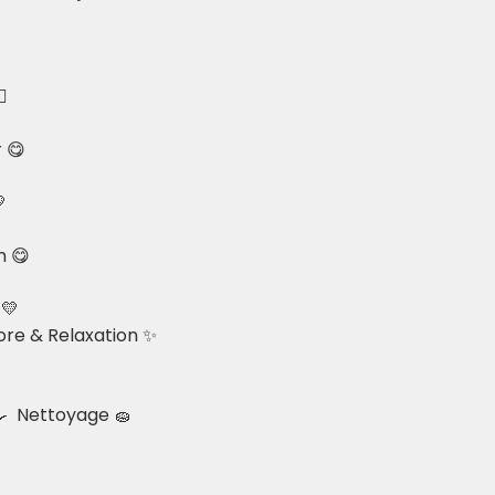
️
r 😋

h 😋
 💛
ore & Relaxation ✨
🍳 Nettoyage 🧽