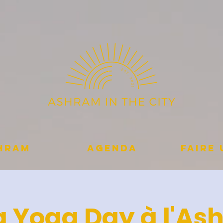
shram
Agenda
Faire
 Yoga Day à l'As