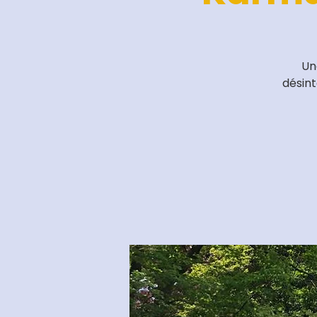
Un
désin