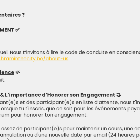
ntaires
❓
EMENT ✅
tuel. Nous t’invitons à lire le code de conduite en conscie
shraminthecity.be/about-us
ience
💸
it.
n & L’importance d’Honorer son Engagement
🤝
t(e)s et des participant(e)s en liste d’attente, nous t'inv
Lorsque tu t'inscris, que ce soit pour les événements paya
imum pour honorer ton engagement.
s assez de participant(e)s pour maintenir un cours, une act
l'annulation ou d'une nouvelle date par email (24 heures 