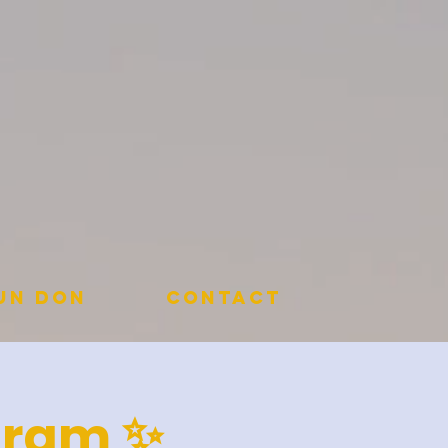
 un don
Contact
hram ✨