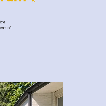
ice
unauté