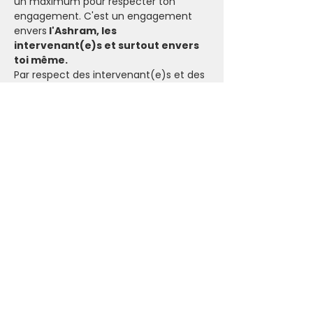
un maximum pour respecter ton 
engagement. C'est un engagement 
envers
 l'Ashram, les 
intervenant(e)s et surtout envers 
toi même.
Par respect des intervenant(e)s et des 
participant(e)s en liste d’attente, 
l’Ashram ne rembourse pas les 
annulations de 
dernière minute (minimum 24 heures 
avant l'événement) sauf cas de force 
majeure dûment justifié.  Toute place 
réservée et non payée devra être 
réglée sur le compte de l’Ashram. 
Notre engagement 
Nous faisons notre maximum pour ne 
pas annuler les événements de 
l'Ashram. 
Dans le cas où il n'y a pas assez de 
participant(e)s pour maintenir une 
activité, tu seras informé par email.
Annulation 
 Si tu dois annuler ta 