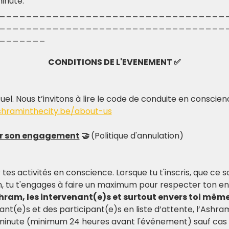
nute.   
__________________________________
__________________________________
_______
CONDITIONS DE L'EVENEMENT ✅
tuel. Nous t’invitons à lire le code de conduite en conscie
shraminthecity.be/about-us
er son engagement
 🤝 
(Politique d'annulation)
 tes activités en conscience. Lorsque tu t'inscris, que ce 
, tu t'engages à faire un maximum pour respecter ton e
shram, les intervenant(e)s et surtout envers toi même
ant(e)s et des participant(e)s en liste d’attente, l’Ashr
 minute (minimum 24 heures avant l'événement) sauf cas 