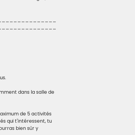
_______________
_______________
s. 
amment dans la salle de 
maximum de 5 activités 
s qui t'intéressent, tu 
pourras bien sûr y 