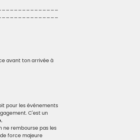
_______________
_______________
nce avant ton arrivée à 
soit pour les événements 
ngagement. C'est un 
.
am ne rembourse pas les 
de force majeure 