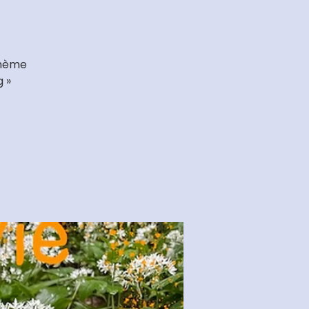
 thème
g »