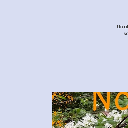
Un at
se