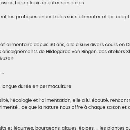
ssi se faire plaisir, écouter son corps 
ent les pratiques ancestrales sur s’alimenter et les adapte
ôt alimentaire depuis 30 ans, elle a suivi divers cours en D
 enseignements de Hildegarde von Bingen, des ateliers Shoj
akuzen
 …
e longue durée en permaculture 
ité, l’écologie et l’alimentation, elle a lu, écouté, rencontré 
menté… ce que la nature nous offre à chaque saison et qui
s et légumes, bourgeons, algues, épices, … les plantes cu