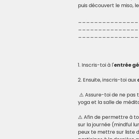
puis découvert le miso, le
_______________
_______________
_______________
1. Inscris-toi à l'
entrée g
2. Ensuite, inscris-toi aux
 
 ⚠️ Assure-toi de ne pas 
yoga et la salle de médita
⚠️ Afin de permettre à tou
sur la journée (mindful lu
peux te mettre sur liste d'