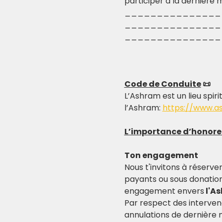
participer à la dernière mi
_______________
_______________
_______________
Code de Conduite
 📜
L’Ashram est un lieu spiri
l’Ashram: 
https://www.a
L’importance d’honor
Ton engagement
Nous t'invitons à réserver
payants ou sous donation
engagement envers
 l'A
Par respect des interven
annulations de dernière