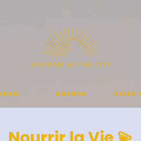
shram
Agenda
Faire
Nourrir la Vie 💫