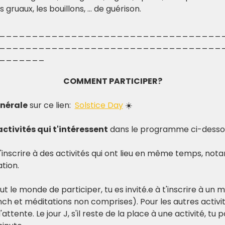
s gruaux, les bouillons, … de guérison.
__________________________________
__________________________________
_______
COMMENT PARTICIPER?
énérale
 sur ce lien:  
Solstice Day
 ☀️
activités qui t'intéressent
 dans le programme ci-dessou
t'inscrire à des activités qui ont lieu en même temps, not
tion.  
t le monde de participer, tu es invité.e à t'inscrire à un 
nch et méditations non comprises). Pour les autres activité
attente. Le jour J, s'il reste de la place à une activité, tu 