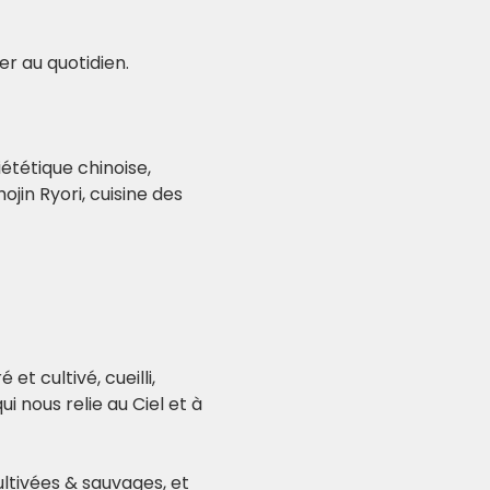
r au quotidien. 
iététique chinoise, 
in Ryori, cuisine des 
et cultivé, cueilli, 
 nous relie au Ciel et à 
ltivées & sauvages, et 