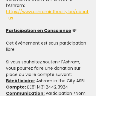
l’Ashram: 
https://www.ashraminthecity.be/about
-us
Participation en Conscience
 💸
Cet événement est sous participation 
libre. 
Si vous souhaitez soutenir l'Ashram, 
vous pourrez faire une donation sur 
place ou via le compte suivant:
Bénéficiaire:
 Ashram in the City ASBL
Compte:
 BE81 1431 2442 3924
Communication:
 Participation <Nom 
de l'événement>
Politique d’annulation & 
L’importance d’Honorer son 
Engagement
 🤝