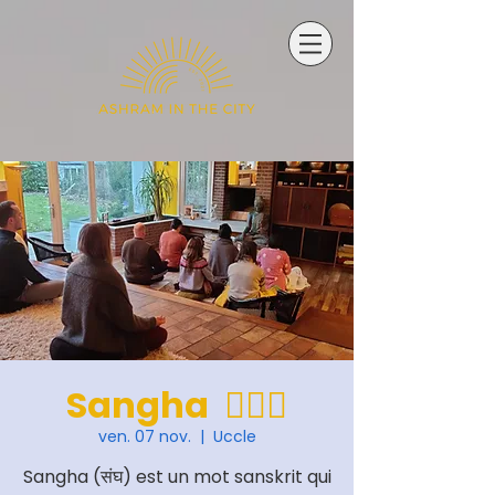
Sangha 🧘🏽‍♂️
ven. 07 nov.
  |  
Uccle
Sangha (संघ) est un mot sanskrit qui