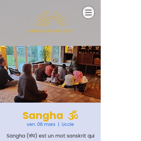
Sangha 🕉
ven. 06 mars
  |  
Uccle
Sangha (संघ) est un mot sanskrit qui