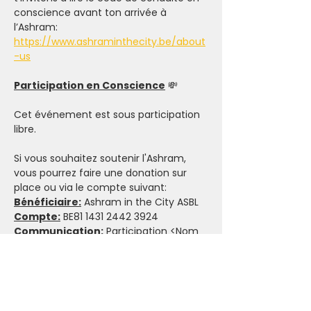
conscience avant ton arrivée à 
l’Ashram: 
https://www.ashraminthecity.be/about
-us
Participation en Conscience
 💸
Cet événement est sous participation 
libre. 
Si vous souhaitez soutenir l'Ashram, 
vous pourrez faire une donation sur 
place ou via le compte suivant:
Bénéficiaire:
 Ashram in the City ASBL
Compte:
 BE81 1431 2442 3924
Communication:
 Participation <Nom 
de l'événement>
Politique d’annulation & 
L’importance d’Honorer son 
Engagement
 🤝