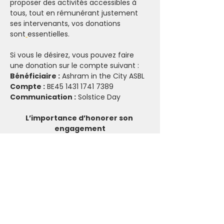
proposer des activités accessibles à 
tous, tout en rémunérant justement 
ses intervenants, vos donations 
sont
essentielles.
Si vous le désirez, vous pouvez faire 
une donation sur le compte suivant :
Bénéficiaire :
 Ashram in the City ASBL
Compte :
 BE45 1431 1741 7389
Communication :
 Solstice Day
L’importance d’honorer son 
engagement
(Politique d'annulation)
Votre engagement
Nous vous invitons à réserver vos 
activités en conscience. Lorsque vous 
vous inscrivez, que ce soit pour les 
événements payants ou sur donation, 
vous vous engagez à faire un 
maximum pour respecter cet 