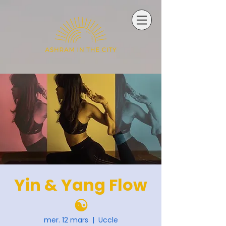
Yin & Yang Flow
☯️
mer. 12 mars
  |  
Uccle