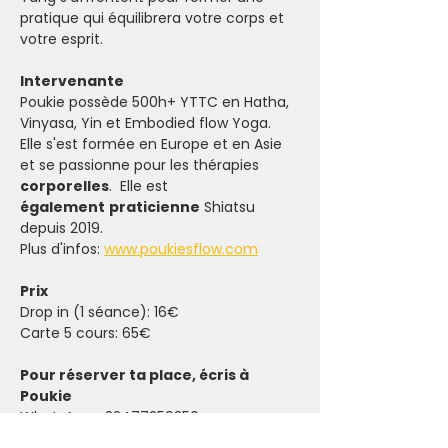
pratique qui équilibrera votre corps et 
votre esprit.
Intervenante
Poukie possède 500h+ YTTC en Hatha, 
Vinyasa, Yin et Embodied flow Yoga. 
Elle s'est formée en Europe et en Asie 
et se passionne pour les thérapies 
corporelles
.  Elle est 
également
praticienne
 Shiatsu 
depuis 2019. 
Plus d'infos: 
www.poukiesflow.com
Prix
Drop in (1 séance): 16€
Carte 5 cours: 65€ 
Pour réserver ta place, écris à 
Poukie
WhatsApp +32477259350