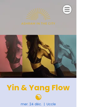
Yin & Yang Flow
☯️
mer. 24 déc.
  |  
Uccle