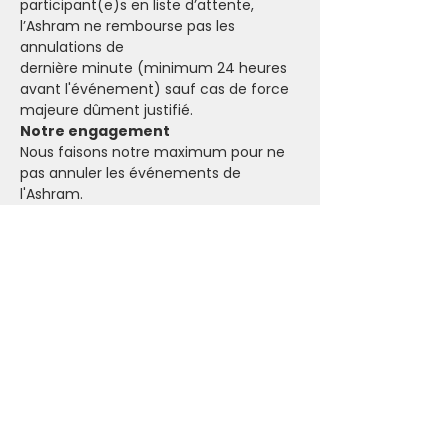
participant(e)s en liste d’attente, 
l’Ashram ne rembourse pas les 
annulations de 
dernière minute (minimum 24 heures
avant l'événement) sauf cas de force 
majeure dûment justifié.
Notre engagement
Nous faisons notre maximum pour ne 
pas annuler les événements de 
l'Ashram.
Dans le cas où il n'y a pas assez de 
participant(e)s pour maintenir une 
activité, tu seras informé par email.
Annulation
Si tu dois annuler ta participation à un 
événement, tu peux envoyer un email 
à l'adresse suivante: 
i
nfo@ashraminthecity.be
Donation
Si tu désires honorer ton engagement, 
tu peux faire un virement sur le 
compte de l'Ashram.