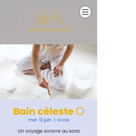
Bain céleste 🌕
mer. 12 juin
  |  
Uccle
Un voyage sonore au sons