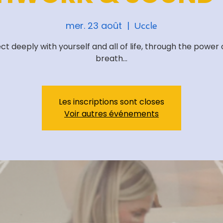
mer. 23 août
  |  
Uccle
t deeply with yourself and all of life, through the power 
breath...
Les inscriptions sont closes
Voir autres événements