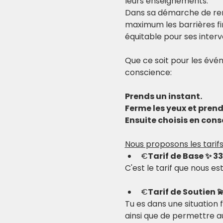
leurs enseignements.
Dans sa démarche de re
maximum les barrières fi
équitable pour ses inter
Que ce soit pour les évén
conscience:
Prends un instant.
Ferme les yeux et pren
Ensuite choisis en consc
Nous proposons les tarifs
€
Tarif de Base ✨ 33
C'est le tarif que nous e
€
Tarif de Soutien 
Tu es dans une situation 
ainsi que de permettre au