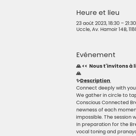
Heure et lieu
23 août 2023, 18:30 – 21:30
Uccle, Av. Hamoir 14B, 118
Evénement
🙏 <<  Nous t'invitons à
🙏
✨
Description 
Connect deeply with yours
We gather in circle to ta
Conscious Connected Brea
newness of each moment t
impossible. The session 
In preparation for the Br
vocal toning and pranayam