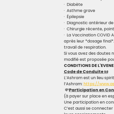
·  Diabète
·  Asthme grave
·  Épilepsie
·  Diagnostic antérieur d
·  Chirurgie récente, poin
·  La Vaccination COVID A
après leur *dosage final*
travail de respiration.
Si vous avez des doutes n
modifié est proposée pou
CONDITIONS DE L'EVEN
Code de Conduite 📜
L’Ashram est un lieu spiri
l’Ashram: 
https://www.a
 💸
Participation en Co
(à payer sur place en es
Une participation en con
C’est aussi se connecter