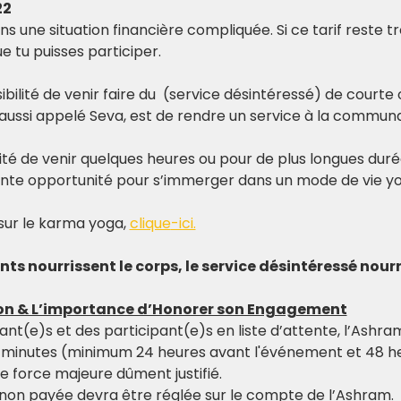
22
 une situation financière compliquée. Si ce tarif reste tro
 tu puisses participer.
bilité de venir faire du 
 (service désintéressé) de courte 
aussi appelé Seva, est de rendre un service à la communa
lité de venir quelques heures ou pour de plus longues duré
ente opportunité pour s’immerger dans un mode de vie yo
sur le karma yoga, 
clique
-ici.
s nourrissent le corps, le service désintéressé nourr
ion & L’importance d’Honorer son Engagement
ant(e)s et des participant(e)s en liste d’attente, l’Ashr
 minutes (minimum 24 heures avant l'événement et 48 he
e force majeure dûment justifié.
non payée devra être réglée sur le compte de l’Ashram.