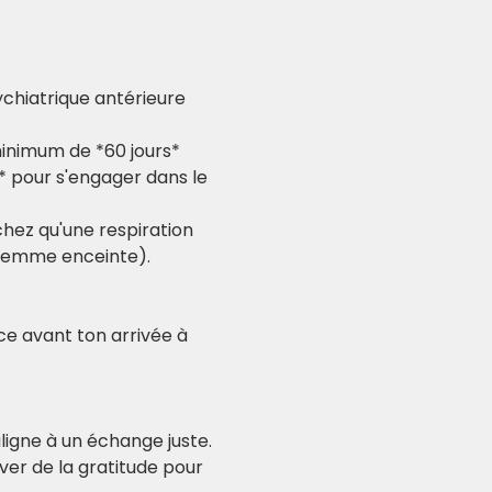
ychiatrique antérieure
minimum de *60 jours* 
* pour s'engager dans le 
hez qu'une respiration 
 femme enceinte).
nce avant ton arrivée à 
igne à un échange juste. 
er de la gratitude pour 