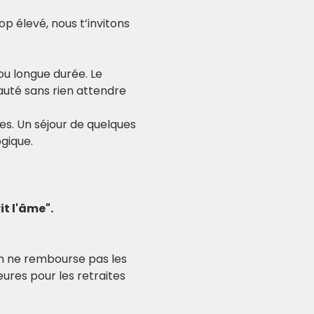
p élevé, nous t’invitons 
ou longue durée. Le 
uté sans rien attendre 
es. Un séjour de quelques 
gique.
it l'âme".
am ne rembourse pas les 
ures pour les retraites 