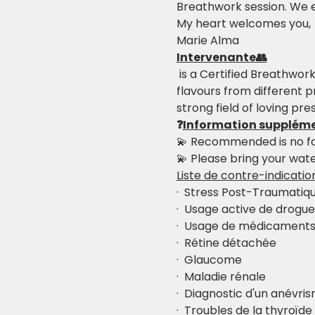
Breathwork session. We en
My heart welcomes you,
Marie Alma
Intervenante
👥
 is a Certified Breathwork Facilitator, currently based in Costa Rica. Her work combines colours and 
flavours from different p
strong field of loving pre
❓
Information suppléme
💫 Recommended is no fo
💫 Please bring your wate
Liste de contre-indicatio
·  Stress Post-Traumatiq
·  Usage active de drog
·  Usage de médicaments 
·  Rétine détachée
·  Glaucome
·  Maladie rénale
·  Diagnostic d'un anévri
·  Troubles de la thyroïd