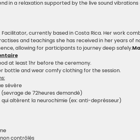
d in a relaxation supported by the live sound vibrations 
ractises and teachings she has received in her years of no
sence, allowing for participants to journey deep safely.
Ma
ntaire
od at least 1hr before the ceremony.
r bottle and wear comfy clothing for the session.
ns:
ue sévère
ue (sevrage de 72heures demandé)
qui altèrent la neurochimie (ex: anti-deprésseur)
sme
e non contrôlés