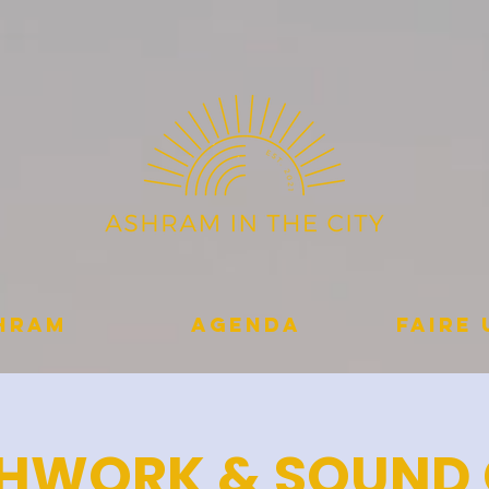
shram
Agenda
Faire
HWORK & SOUND 