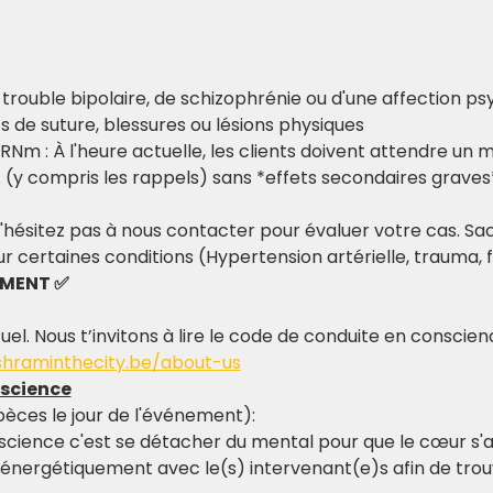
e trouble bipolaire, de schizophrénie ou d'une affection ps
ts de suture, blessures ou lésions physiques
RNm : À l'heure actuelle, les clients doivent attendre un 
. (y compris les rappels) sans *effets secondaires graves
'hésitez pas à nous contacter pour évaluer votre cas. Sac
r certaines conditions (Hypertension artérielle, trauma,
EMENT ✅
tuel. Nous t’invitons à lire le code de conduite en conscie
shraminthecity.be/about-us
nscience
pèces le jour de l'événement):
science c'est se détacher du mental pour que le cœur s'al
 énergétiquement avec le(s) intervenant(e)s afin de trouv