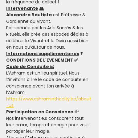
la fréquence du collectif.
Intervenante
👥
Alexandra Bautista
 est Prêtresse & 
Gardienne du Vivant.
Passionnée par les Arts Sacrés & les 
Rituels, elle crée des espaces dédiés à 
célébrer le Vivant et le Divin aussi bien 
en nous qu’autour de nous.
Informations supplémentaires
 ❓
CONDITIONS DE L'EVENEMENT ✅
Code de Conduite 📜
L’Ashram est un lieu spirituel. Nous 
t’invitons à lire le code de conduite en 
conscience avant ton arrivée à 
l’Ashram: 
https://www.ashraminthecity.be/about
-us
Participation en Conscience
 💸
Nos intervenant.e.s consacrent tout 
leur cœur, temps et énergie pour vous 
partager leur magie.
Afin que l'Ashram puisse continuer à 