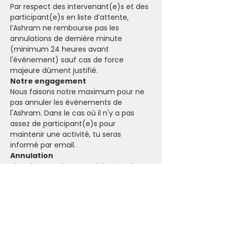
Par respect des intervenant(e)s et des 
participant(e)s en liste d’attente, 
l’Ashram ne rembourse pas les 
annulations de dernière minute 
(minimum 24 heures avant 
l'événement) sauf cas de force 
majeure dûment justifié.
Notre engagement
Nous faisons notre maximum pour ne 
pas annuler les événements de 
l'Ashram. Dans le cas où il n'y a pas 
assez de participant(e)s pour 
maintenir une activité, tu seras 
informé par email.
Annulation
Si tu dois annuler ta participation à un 
événement, tu peux envoyer un email 
à l'adresse suivante:
info@ashraminthecity.be
Donation
Si tu désires honorer ton engagement, 